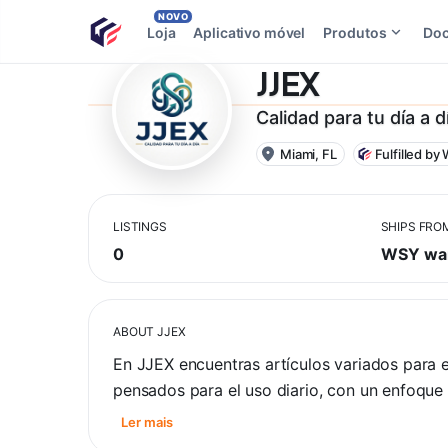
NOVO
Loja
Aplicativo móvel
Produtos
Do
JJEX
Calidad para tu día a d
Miami, FL
Fulfilled by
LISTINGS
SHIPS FRO
0
WSY wa
ABOUT
JJEX
En JJEX encuentras artículos variados para e
pensados para el uso diario, con un enfoque
Ler mais