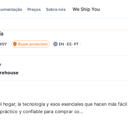
cumentação
Preços
Sobre nós
ía
 WSY
Buyer protection
EN · ES · PT
M
rehouse
l hogar, la tecnología y esos esenciales que hacen más fácil
 práctico y confiable para comprar co…