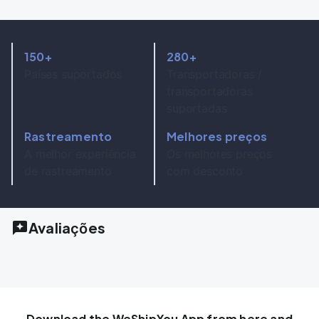
150+
280+
Países suportados
Transportadoras /
transportadoras
suportadas
Rastreamento
Melhores preços
A melhor experiência
Os melhores preços
de rastreamento
com desconto
Avaliações
Download the WeShipYou App from here and