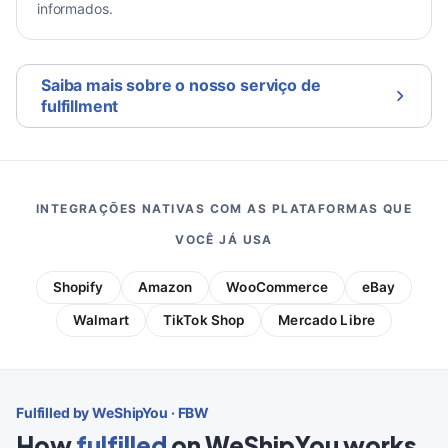
informados.
Saiba mais sobre o nosso serviço de
fulfillment
INTEGRAÇÕES NATIVAS COM AS PLATAFORMAS QUE
VOCÊ JÁ USA
Shopify
Amazon
WooCommerce
eBay
Walmart
TikTok Shop
Mercado Libre
Fulfilled by WeShipYou · FBW
How
fulfilled
on WeShipYou works