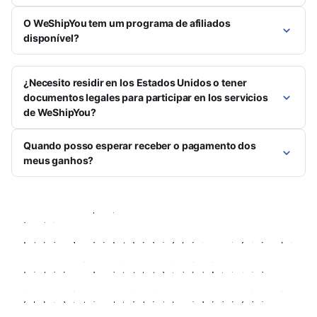
O WeShipYou tem um programa de afiliados
disponível?
¿Necesito residir en los Estados Unidos o tener
documentos legales para participar en los servicios
de WeShipYou?
Quando posso esperar receber o pagamento dos
meus ganhos?
Você tem uma pergunta sem resposta ou precisa de mais
ajuda?
Estamos aqui para ajudá-lo com qualquer outra dúvida que
você possa ter sobre oportunidades de carreira na
WeShipYou. Sinta-se à vontade para fazer perguntas
adicionais e forneceremos as informações e orientações de
que você precisa. Sua satisfação e compreensão são