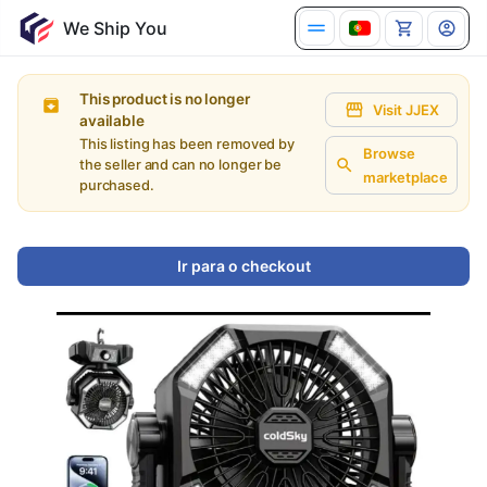
This product is no longer
Visit JJEX
available
This listing has been removed by
Browse
the seller and can no longer be
marketplace
purchased.
Ir para o checkout