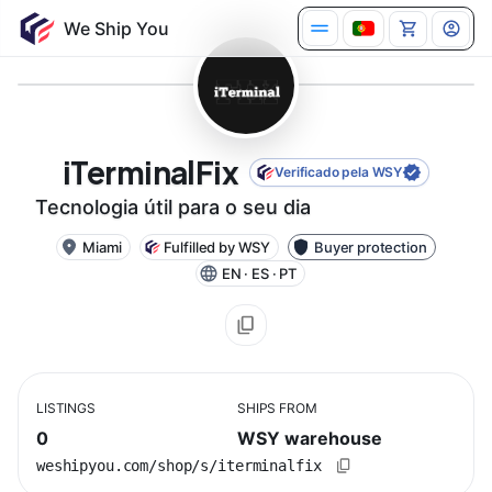
iTerminalFix
Verificado pela WSY
Tecnologia útil para o seu dia
Miami
Fulfilled by WSY
Buyer protection
EN · ES · PT
LISTINGS
SHIPS FROM
0
WSY warehouse
weshipyou.com/shop/s/iterminalfix