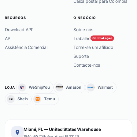
Caixa postal para Colômbia
RECURSOS
O NEGÓCIO
Download APP
Sobre nós
API
Trabalho
Contratação
Assistência Comercial
Torne-se um afiliado
Suporte
Contacte-nos
WeShipYou
Amazon
Walmart
LOJA
Shein
Temu
Miami, FL — United States Warehouse
1940 NW 70th Ave, Miami Fl 33126