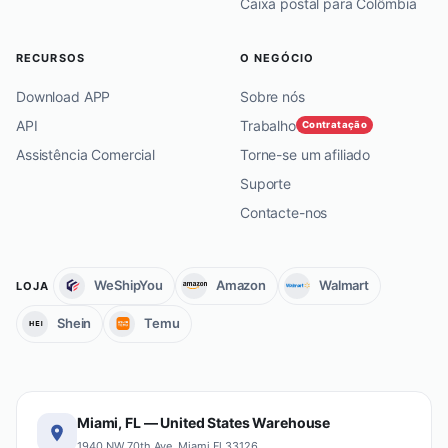
Caixa postal para Colômbia
RECURSOS
O NEGÓCIO
Download APP
Sobre nós
API
Trabalho
Contratação
Assistência Comercial
Torne-se um afiliado
Suporte
Contacte-nos
WeShipYou
Amazon
Walmart
LOJA
Shein
Temu
Miami, FL — United States Warehouse
1940 NW 70th Ave, Miami Fl 33126