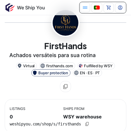
FirstHands
Achados versáteis para sua rotina
Virtual
firsthands.com
Fulfilled by WSY
Buyer protection
EN · ES · PT
LISTINGS
SHIPS FROM
0
WSY warehouse
weshipyou.com/shop/s/firsthands