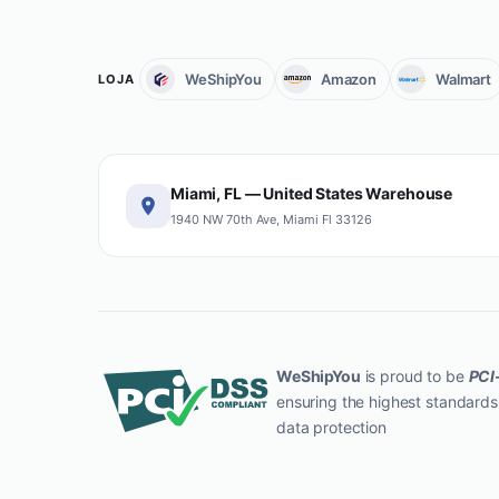
WeShipYou
Amazon
Walmart
LOJA
Miami, FL — United States Warehouse
1940 NW 70th Ave, Miami Fl 33126
WeShipYou
is proud to be
PCI
ensuring the highest standards
data protection