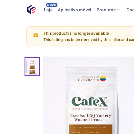
NOVO
Loja
Aplicativo móvel
Produtos
Do
This product is no longer available
This listing has been removed by the seller and c