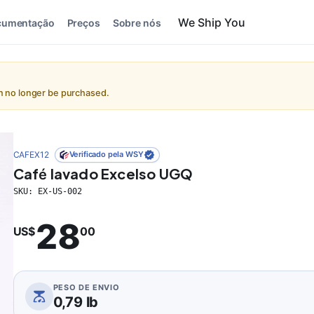
cumentação
Preços
Sobre nós
an no longer be purchased.
CAFEX12
Verificado pela WSY
Café lavado Excelso UGQ
SKU:
EX-US-002
28
US$
00
PESO DE ENVIO
0,79 lb