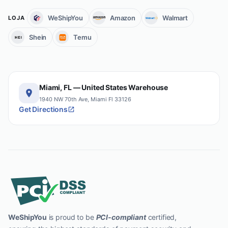
WeShipYou
Amazon
Walmart
LOJA
Shein
Temu
Miami, FL — United States Warehouse
1940 NW 70th Ave, Miami Fl 33126
Get Directions
WeShipYou
is proud to be
PCI-compliant
certified,