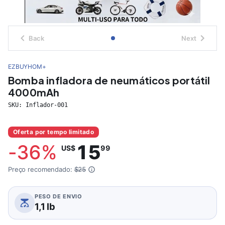
Back
Next
EZBUYHOM+
Bomba infladora de neumáticos portátil
4000mAh
SKU:
Inflador-001
Oferta por tempo limitado
-
36
%
15
US$
99
Preço recomendado:
$25
PESO DE ENVIO
1,1 lb