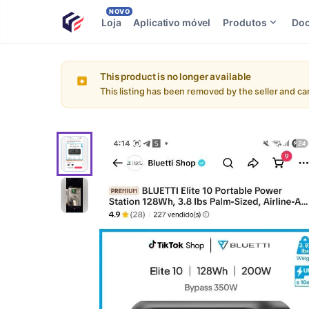
NOVO
Loja
Aplicativo móvel
Produtos
Do
This product is no longer available
This listing has been removed by the seller and c