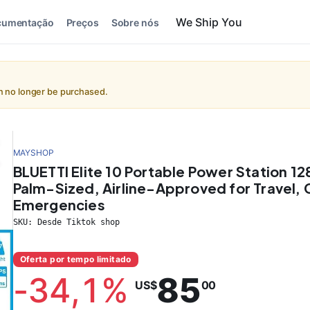
cumentação
Preços
Sobre nós
an no longer be purchased.
MAYSHOP
BLUETTI Elite 10 Portable Power Station 12
Palm-Sized, Airline-Approved for Travel,
Emergencies
SKU:
Desde Tiktok shop
Oferta por tempo limitado
-
34,1
%
85
US$
00