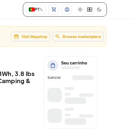
PT
Visit Mayshop
Browse marketplace
Seu carrinho
8Wh, 3.8 lbs
Subtotal
 Camping &