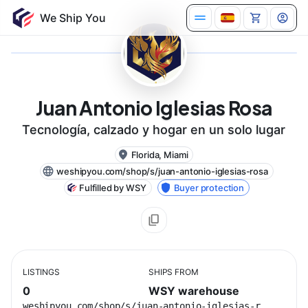
We Ship You
Juan Antonio Iglesias Rosa
Tecnología, calzado y hogar en un solo lugar
Florida, Miami
weshipyou.com/shop/s/juan-antonio-iglesias-rosa
Fulfilled by WSY
Buyer protection
LISTINGS
SHIPS FROM
0
WSY warehouse
weshipyou.com/shop/s/juan-antonio-iglesias-r