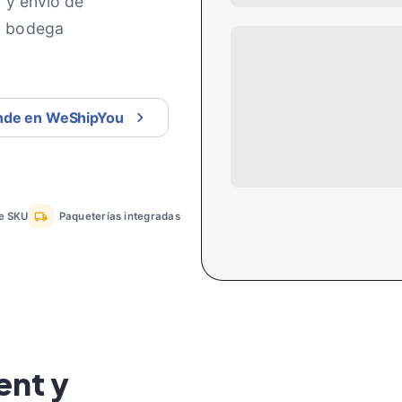
 y envío de
a bodega
nde en WeShipYou
de SKU
Paqueterías integradas
ent y