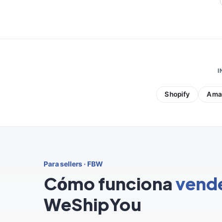
I
Shopify
Ama
Para sellers · FBW
Cómo funciona
vend
WeShipYou