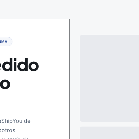
ORMA
dido
co
WeShipYou de
sotros