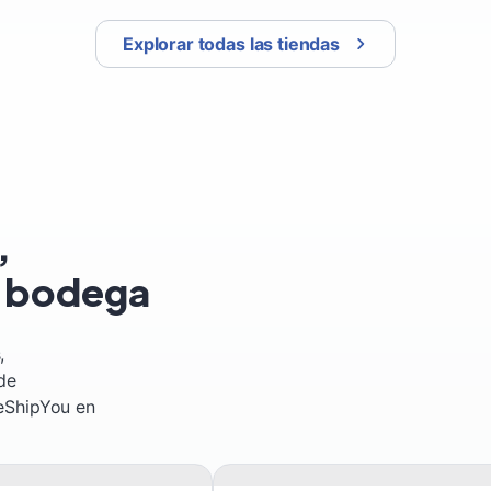
Explorar todas las tiendas
,
a bodega
,
de
WeShipYou en