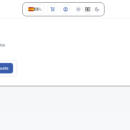
ES
los
uete