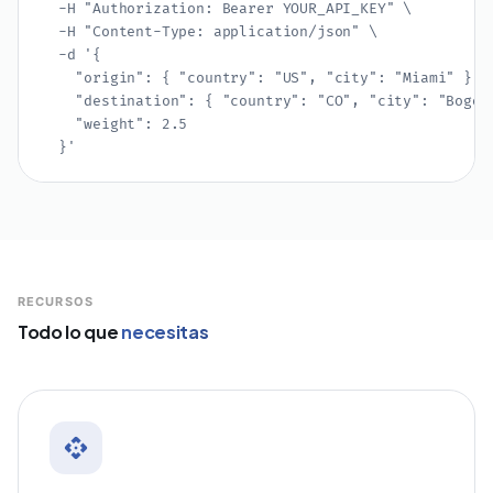
  -H "Authorization: Bearer YOUR_API_KEY" \

  -H "Content-Type: application/json" \

  -d '{

    "origin": { "country": "US", "city": "Miami" },

    "destination": { "country": "CO", "city": "Bogota
    "weight": 2.5

  }'
RECURSOS
Todo lo que
necesitas