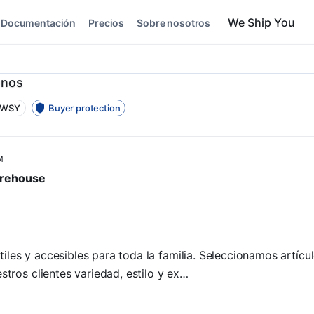
Documentación
Precios
Sobre nosotros
enos
y WSY
Buyer protection
M
rehouse
les y accesibles para toda la familia. Seleccionamos artícu
stros clientes variedad, estilo y ex…