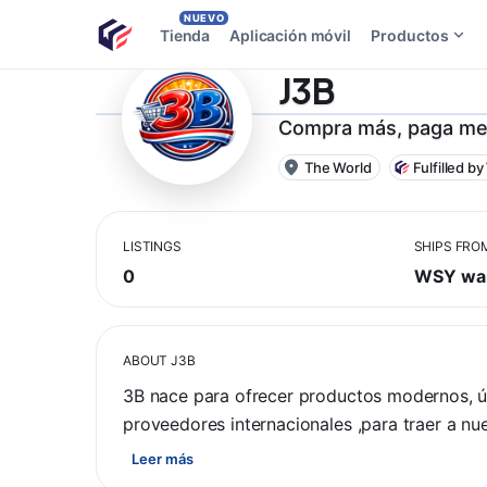
NUEVO
Tienda
Aplicación móvil
Productos
J3B
Compra más, paga m
The World
Fulfilled b
LISTINGS
SHIPS FRO
0
WSY wa
ABOUT
J3B
3B nace para ofrecer productos modernos, úti
proveedores internacionales ,para traer a nue
Leer más