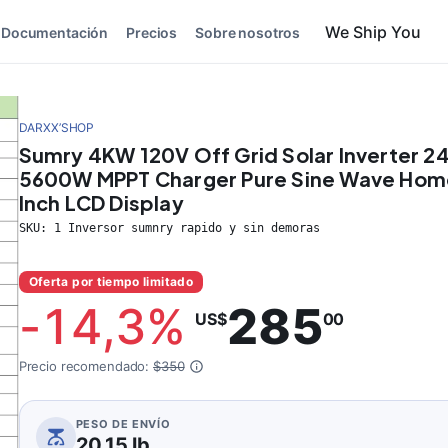
Documentación
Precios
Sobre nosotros
DARXX’SHOP
Sumry 4KW 120V Off Grid Solar Inverter 2
5600W MPPT Charger Pure Sine Wave Home
Inch LCD Display
SKU:
1 Inversor sumnry rapido y sin demoras
Oferta por tiempo limitado
-
14,3
%
285
US$
00
Precio recomendado:
$350
PESO DE ENVÍO
20,15 lb