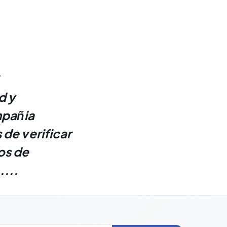
.
d y
mpañia
de verificar
os de
...