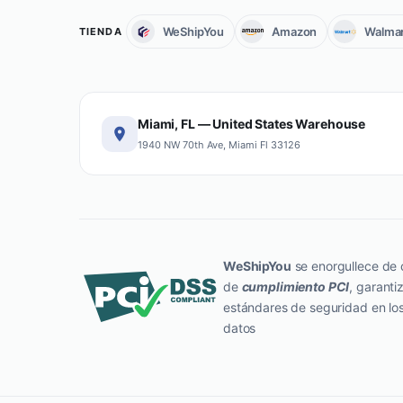
WeShipYou
Amazon
Walmar
TIENDA
Miami, FL — United States Warehouse
1940 NW 70th Ave, Miami Fl 33126
WeShipYou
se enorgullece de c
de
cumplimiento PCI
, garanti
estándares de seguridad en lo
datos