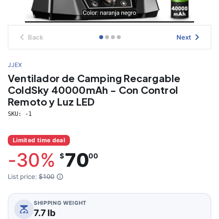
Back
Next
JJEX
Ventilador de Camping Recargable
ColdSky 40000mAh - Con Control
Remoto y Luz LED
SKU:
-1
Limited time deal
-
30
%
70
$
00
List price:
$100
SHIPPING WEIGHT
7.7 lb