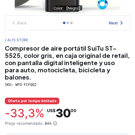
Back
Next
LALI'S STORE
Compresor de aire portátil SuiTu ST-
5525, color gris, en caja original de retail,
con pantalla digital inteligente y uso
para auto, motocicleta, bicicleta y
balones.
SKU:
WFO-FCFQQ2
Oferta por tempo limitado
-
33,3
%
30
US$
00
Preço recomendado:
$45