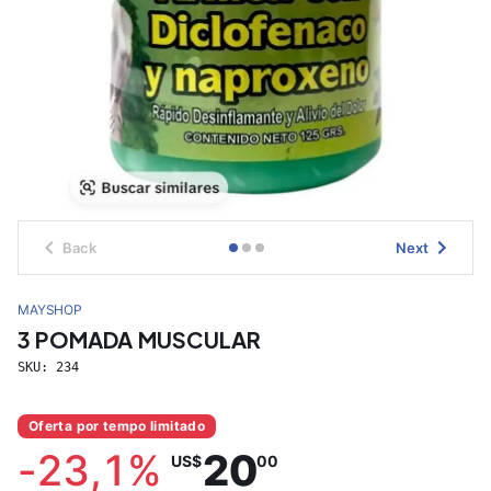
Back
Next
MAYSHOP
3 POMADA MUSCULAR
SKU:
234
Oferta por tempo limitado
-
23,1
%
20
US$
00