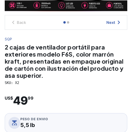
Back
Next
SQP
2 cajas de ventilador portátil para
exteriores modelo F6S, color marrón
kraft, presentadas en empaque original
de cartón con ilustración del producto y
asa superior.
SKU:
X2
49
US$
99
PESO DE ENVIO
5,5 lb