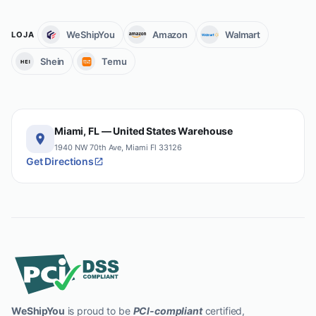
WeShipYou
Amazon
Walmart
LOJA
Shein
Temu
Miami, FL — United States Warehouse
1940 NW 70th Ave, Miami Fl 33126
Get Directions
WeShipYou
is proud to be
PCI-compliant
certified,