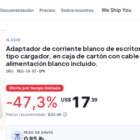
We Ship You
Documentación
Precios
Sobre nosotros
ALASHE
Adaptador de corriente blanco de escritor
tipo cargador, en caja de cartón con cable
alimentación blanco incluido.
SKU:
REG-14-8T-QPK
Oferta por tiempo limitado
-
47,3
%
17
US$
39
Precio recomendado:
$32.99
PESO DE ENVÍO
0,85 lb