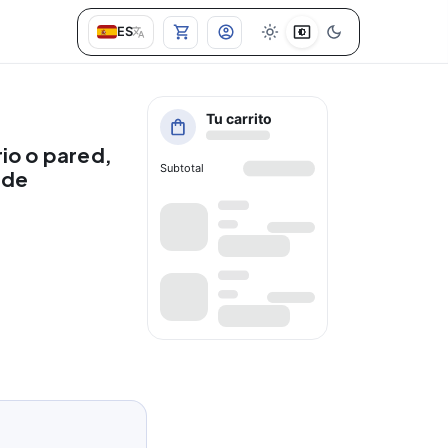
ES
Tu carrito
io o pared,
Subtotal
 de