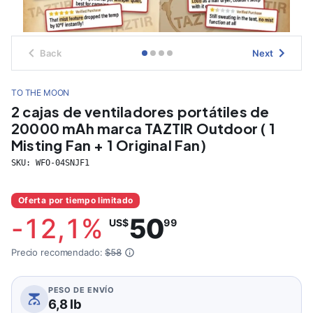
Back
Next
TO THE MOON
2 cajas de ventiladores portátiles de
20000 mAh marca TAZTIR Outdoor ( 1
Misting Fan + 1 Original Fan)
SKU:
WFO-04SNJF1
Oferta por tiempo limitado
-
12,1
%
50
US$
99
Precio recomendado:
$58
PESO DE ENVÍO
6,8 lb